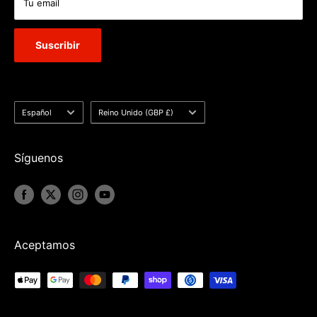
Tu email
Suscribir
Idioma
País/región
Español
Reino Unido (GBP £)
Síguenos
Aceptamos