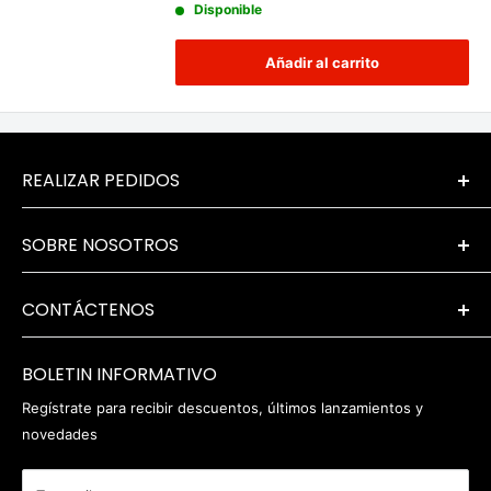
Disponible
Añadir al carrito
REALIZAR PEDIDOS
Términos y condiciones
SOBRE NOSOTROS
Pedidos y devoluciones
Opciones de pago
La empresa
información de entrega
CONTÁCTENOS
Dónde encontrarnos
Servicing & Repairs
Privacy Policy
+44 (0) 1202 723046
contacto@robertwhite.co.uk
RAEE
BOLETIN INFORMATIVO
Regístrate para recibir descuentos, últimos lanzamientos y
novedades