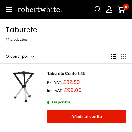
Ir
0
Robert
directamente
White
al
contenido
Taburete
11 productos
Ordenar por
Taburete Confort 45
£82.50
Ex. VAT:
£99.00
Inc. VAT:
Disponible
Añadir al carrito